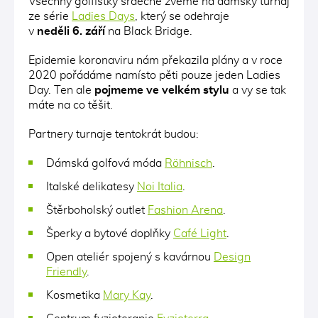
Všechny golfistky srdečně zveme na dámský turnaj
ze série
Ladies Days
, který se odehraje
v
neděli 6. září
na Black Bridge.
Epidemie koronaviru nám překazila plány a v roce
2020 pořádáme namísto pěti pouze jeden Ladies
Day. Ten ale
pojmeme ve velkém stylu
a vy se tak
máte na co těšit.
Partnery turnaje tentokrát budou:
Dámská golfová móda
Röhnisch
.
Italské delikatesy
Noi Italia
.
Štěrboholský outlet
Fashion Arena
.
Šperky a bytové doplňky
Café Light
.
Open ateliér spojený s kavárnou
Design
Friendly
.
Kosmetika
Mary Kay
.