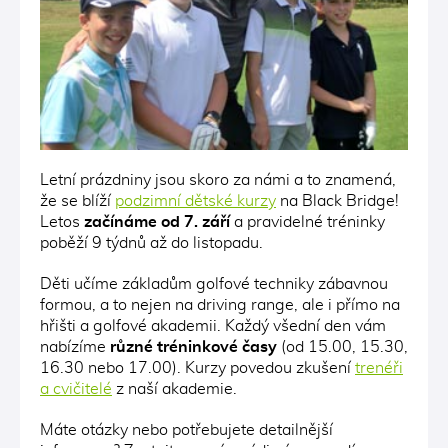
Letní prázdniny jsou skoro za námi a to znamená,
že se blíží
podzimní dětské kurzy
na Black Bridge!
Letos
začínáme od 7. září
a pravidelné tréninky
poběží 9 týdnů až do listopadu.
Děti učíme základům golfové techniky zábavnou
formou, a to nejen na driving range, ale i přímo na
hřišti a golfové akademii. Každý všední den vám
nabízíme
různé t
réninkové časy
(od 15.00, 15.30,
16.30 nebo 17.00)
. Kurzy povedou zkušení
trenéři
a cvičitelé
z naší akademie.
Máte otázky nebo potřebujete detailnější