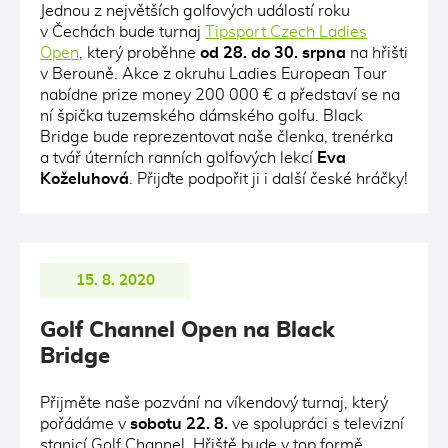
Jednou z největších golfových událostí roku
v Čechách bude turnaj
Tipsport Czech Ladies
Open
, který proběhne
od 28. do 30. srpna
na hřišti
v Berouně. Akce z okruhu Ladies European Tour
nabídne prize money 200 000 € a představí se na
ní špička tuzemského dámského golfu. Black
Bridge bude reprezentovat naše členka, trenérka
a tvář úterních ranních golfových lekcí
Eva
Koželuhová
. Přijďte podpořit ji i další české hráčky!
15. 8. 2020
Golf Channel Open na Black
Bridge
Přijměte naše pozvání na víkendový turnaj, který
pořádáme v
sobotu 22. 8.
ve spolupráci s televizní
stanicí Golf Channel. Hřiště bude v top formě,