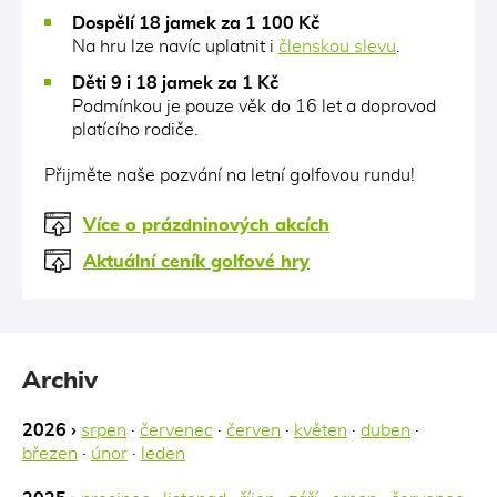
Dospělí 18 jamek za 1 100 Kč
Na hru lze navíc uplatnit i
členskou slevu
.
Děti 9 i 18 jamek za 1 Kč
Podmínkou je pouze věk do 16 let a doprovod
platícího rodiče.
Přijměte naše pozvání na letní golfovou rundu!
Více o prázdninových akcích
Aktuální ceník golfové hry
Archiv
2026 ›
srpen
·
červenec
·
červen
·
květen
·
duben
·
březen
·
únor
·
leden