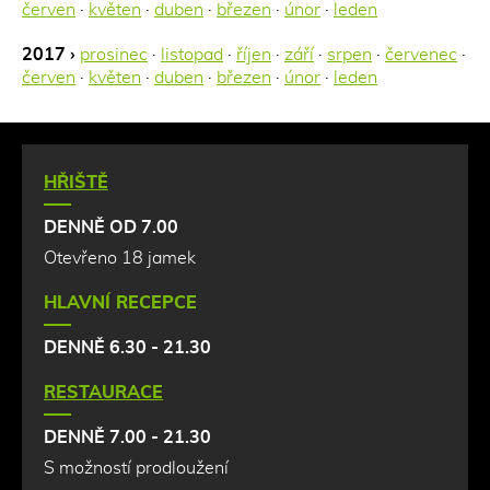
červen
·
květen
·
duben
·
březen
·
únor
·
leden
2017 ›
prosinec
·
listopad
·
říjen
·
září
·
srpen
·
červenec
·
červen
·
květen
·
duben
·
březen
·
únor
·
leden
HŘIŠTĚ
DENNĚ OD 7.00
Otevřeno 18 jamek
HLAVNÍ RECEPCE
DENNĚ 6.30 - 21.30
RESTAURACE
DENNĚ 7.00 - 21.30
S možností prodloužení