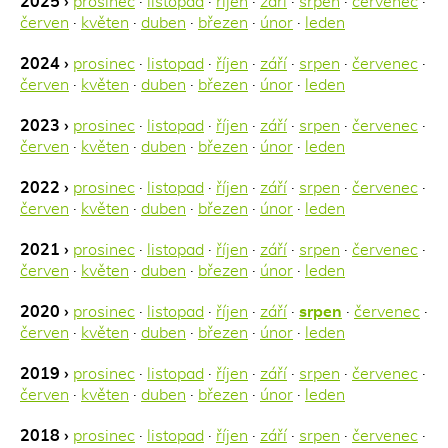
2025 ›
prosinec
·
listopad
·
říjen
·
září
·
srpen
·
červenec
·
červen
·
květen
·
duben
·
březen
·
únor
·
leden
2024 ›
prosinec
·
listopad
·
říjen
·
září
·
srpen
·
červenec
·
červen
·
květen
·
duben
·
březen
·
únor
·
leden
2023 ›
prosinec
·
listopad
·
říjen
·
září
·
srpen
·
červenec
·
červen
·
květen
·
duben
·
březen
·
únor
·
leden
2022 ›
prosinec
·
listopad
·
říjen
·
září
·
srpen
·
červenec
·
červen
·
květen
·
duben
·
březen
·
únor
·
leden
2021 ›
prosinec
·
listopad
·
říjen
·
září
·
srpen
·
červenec
·
červen
·
květen
·
duben
·
březen
·
únor
·
leden
2020 ›
prosinec
·
listopad
·
říjen
·
září
·
srpen
·
červenec
·
červen
·
květen
·
duben
·
březen
·
únor
·
leden
2019 ›
prosinec
·
listopad
·
říjen
·
září
·
srpen
·
červenec
·
červen
·
květen
·
duben
·
březen
·
únor
·
leden
2018 ›
prosinec
·
listopad
·
říjen
·
září
·
srpen
·
červenec
·