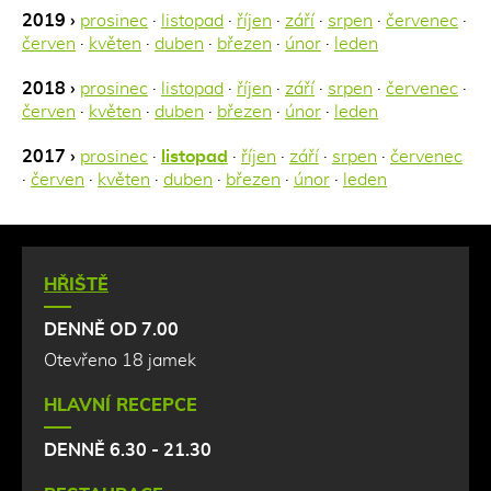
2019 ›
prosinec
·
listopad
·
říjen
·
září
·
srpen
·
červenec
·
červen
·
květen
·
duben
·
březen
·
únor
·
leden
2018 ›
prosinec
·
listopad
·
říjen
·
září
·
srpen
·
červenec
·
červen
·
květen
·
duben
·
březen
·
únor
·
leden
2017 ›
prosinec
·
listopad
·
říjen
·
září
·
srpen
·
červenec
·
červen
·
květen
·
duben
·
březen
·
únor
·
leden
HŘIŠTĚ
DENNĚ OD 7.00
Otevřeno 18 jamek
HLAVNÍ RECEPCE
DENNĚ 6.30 - 21.30