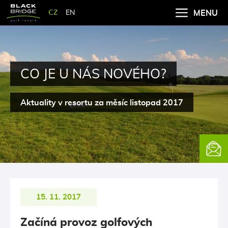
CZ
EN
MENU
CO JE U NÁS NOVÉHO?
Aktuality v resortu za měsíc listopad 2017
Newsle
15. 11. 2017
Začíná provoz golfových