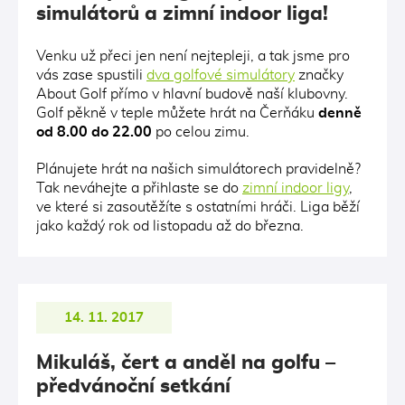
simulátorů a zimní indoor liga!
Venku už přeci jen není nejtepleji, a tak jsme pro
vás zase spustili
dva golfové simulátory
značky
About Golf přímo v hlavní budově naší klubovny.
Golf pěkně v teple můžete hrát na Čerňáku
denně
od 8.00 do 22.00
po celou zimu.
Plánujete hrát na našich simulátorech pravidelně?
Tak neváhejte a přihlaste se do
zimní indoor ligy
,
ve které si zasoutěžíte s ostatními hráči. Liga běží
jako každý rok od listopadu až do března.
14. 11. 2017
Mikuláš, čert a anděl na golfu –
předvánoční setkání