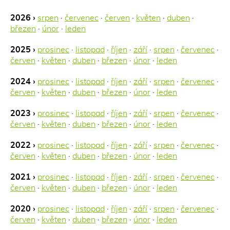
2026 ›
srpen
·
červenec
·
červen
·
květen
·
duben
·
březen
·
únor
·
leden
2025 ›
prosinec
·
listopad
·
říjen
·
září
·
srpen
·
červenec
·
červen
·
květen
·
duben
·
březen
·
únor
·
leden
2024 ›
prosinec
·
listopad
·
říjen
·
září
·
srpen
·
červenec
·
červen
·
květen
·
duben
·
březen
·
únor
·
leden
2023 ›
prosinec
·
listopad
·
říjen
·
září
·
srpen
·
červenec
·
červen
·
květen
·
duben
·
březen
·
únor
·
leden
2022 ›
prosinec
·
listopad
·
říjen
·
září
·
srpen
·
červenec
·
červen
·
květen
·
duben
·
březen
·
únor
·
leden
2021 ›
prosinec
·
listopad
·
říjen
·
září
·
srpen
·
červenec
·
červen
·
květen
·
duben
·
březen
·
únor
·
leden
2020 ›
prosinec
·
listopad
·
říjen
·
září
·
srpen
·
červenec
·
červen
·
květen
·
duben
·
březen
·
únor
·
leden