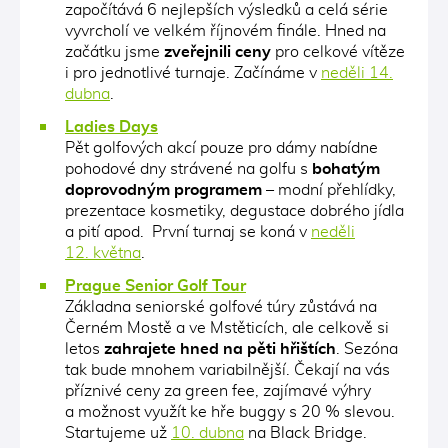
započítává 6 nejlepších výsledků a celá série
vyvrcholí ve velkém říjnovém finále. Hned na
začátku jsme
zveřejnili ceny
pro celkové vítěze
i pro jednotlivé turnaje. Začínáme v
neděli 14.
dubna
.
Ladies Days
Pět golfových akcí pouze pro dámy nabídne
pohodové dny strávené na golfu s
bohatým
doprovodným programem
– modní přehlídky,
prezentace kosmetiky, degustace dobrého jídla
a pití apod. První turnaj se koná v
neděli
12. května
.
Prague Senior Golf Tour
Základna seniorské golfové túry zůstává na
Černém Mostě a ve Mstěticích, ale celkově si
letos
zahrajete hned na pěti hřištích
. Sezóna
tak bude mnohem variabilnější. Čekají na vás
příznivé ceny za green fee, zajímavé výhry
a možnost využít ke hře buggy s 20 % slevou.
Startujeme už
10. dubna
na Black Bridge.