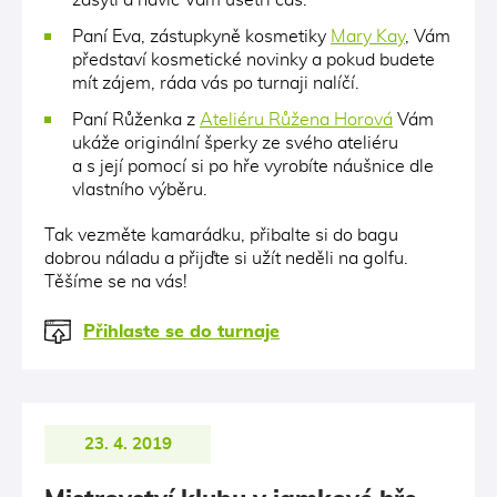
zasytí a navíc Vám ušetří čas.
Paní Eva, zástupkyně kosmetiky
Mary Kay
, Vám
představí kosmetické novinky a pokud budete
mít zájem, ráda vás po turnaji nalíčí.
Paní Růženka z
Ateliéru Růžena Horová
Vám
ukáže originální šperky ze svého ateliéru
a s její pomocí si po hře vyrobíte náušnice dle
vlastního výběru.
Tak vezměte kamarádku, přibalte si do bagu
dobrou náladu a přijďte si užít neděli na golfu.
Těšíme se na vás!
Přihlaste se do turnaje
23. 4. 2019