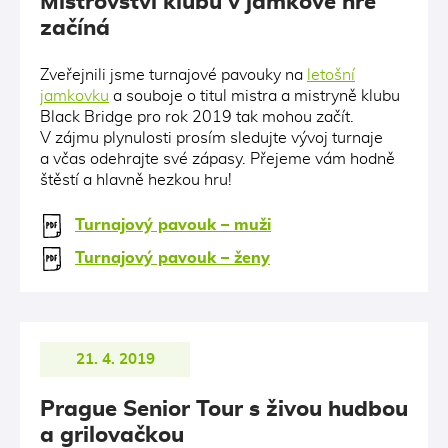
Mistrovství klubu v jamkové hře
začíná
Zveřejnili jsme turnajové pavouky na
letošní
jamkovku
a souboje o titul mistra a mistryně klubu
Black Bridge pro rok 2019 tak mohou začít.
V zájmu plynulosti prosím sledujte vývoj turnaje
a včas odehrajte své zápasy. Přejeme vám hodně
štěstí a hlavně hezkou hru!
Turnajový pavouk – muži
Turnajový pavouk – ženy
21. 4. 2019
Prague Senior Tour s živou hudbou
a grilovačkou