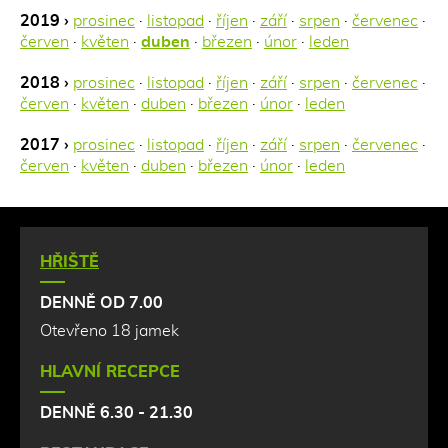
2019 ›
prosinec
·
listopad
·
říjen
·
září
·
srpen
·
červenec
·
červen
·
květen
·
duben
·
březen
·
únor
·
leden
2018 ›
prosinec
·
listopad
·
říjen
·
září
·
srpen
·
červenec
·
červen
·
květen
·
duben
·
březen
·
únor
·
leden
2017 ›
prosinec
·
listopad
·
říjen
·
září
·
srpen
·
červenec
·
červen
·
květen
·
duben
·
březen
·
únor
·
leden
HŘIŠTĚ
DENNĚ OD 7.00
Otevřeno 18 jamek
HLAVNÍ RECEPCE
DENNĚ 6.30 - 21.30