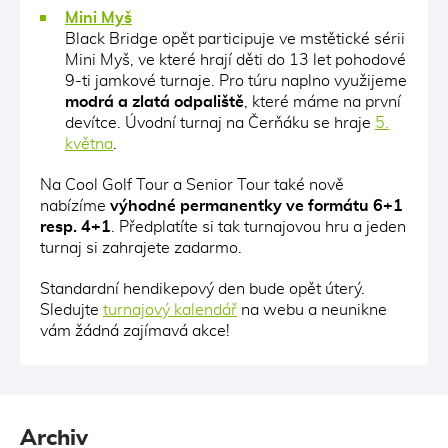
Mini Myš
Black Bridge opět participuje ve mstětické sérii
Mini Myš, ve které hrají děti do 13 let pohodové
9-ti jamkové turnaje. Pro túru naplno využijeme
modrá a zlatá odpaliště
, které máme na první
devítce. Úvodní turnaj na Čerňáku se hraje
5.
května
.
Na Cool Golf Tour a Senior Tour také nově
nabízíme
výhodné permanentky ve formátu 6+1
resp. 4+1
. Předplatíte si tak turnajovou hru a jeden
turnaj si zahrajete zadarmo.
Standardní hendikepový den bude opět úterý.
Sledujte
turnajový kalendář
na webu a neunikne
vám žádná zajímavá akce!
Archiv