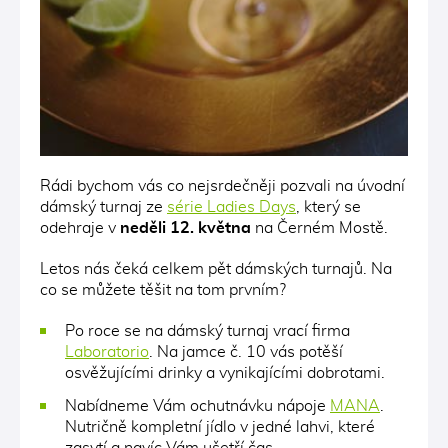
Rádi bychom vás co nejsrdečněji pozvali na úvodní
dámský turnaj ze
série Ladies Days
, který se
odehraje v
neděli 12. května
na Černém Mostě.
Letos nás čeká celkem pět dámských turnajů. Na
co se můžete těšit na tom prvním?
Po roce se na dámský turnaj vrací firma
Laboratorio
. Na jamce č. 10 vás potěší
osvěžujícími drinky a vynikajícími dobrotami.
Nabídneme Vám ochutnávku nápoje
MANA
.
Nutričně kompletní jídlo v jedné lahvi, které