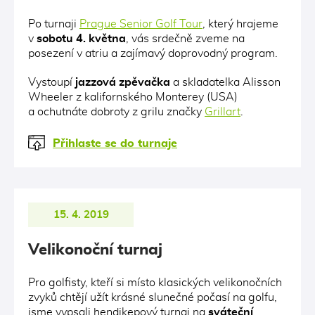
Po turnaji
Prague Senior Golf Tour
, který hrajeme
v
sobotu 4. května
, vás srdečně zveme na
posezení v atriu a zajímavý doprovodný program.
Vystoupí
jazzová zpěvačka
a skladatelka Alisson
Wheeler z kalifornského Monterey (USA)
a ochutnáte dobroty z grilu značky
Grillart
.
Přihlaste se do turnaje
15. 4. 2019
Velikonoční turnaj
Pro golfisty, kteří si místo klasických velikonočních
zvyků chtějí užít krásné slunečné počasí na golfu,
jsme vypsali hendikepový turnaj na
sváteční