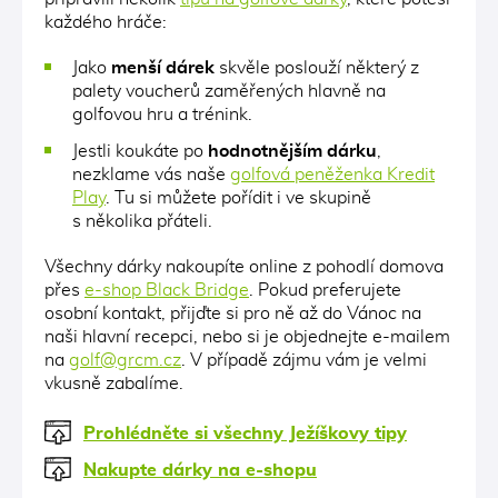
každého hráče:
Jako
menší dárek
skvěle poslouží některý z
palety voucherů zaměřených hlavně na
golfovou hru a trénink.
Jestli koukáte po
hodnotnějším dárku
,
nezklame vás naše
golfová peněženka Kredit
Play
. Tu si můžete pořídit i ve skupině
s několika přáteli.
Všechny dárky nakoupíte online z pohodlí domova
přes
e-shop Black Bridge
. Pokud preferujete
osobní kontakt, přijďte si pro ně až do Vánoc na
naši hlavní recepci, nebo si je objednejte e-mailem
na
golf@grcm.cz
. V případě zájmu vám je velmi
vkusně zabalíme.
Prohlédněte si všechny Ježíškovy tipy
Nakupte dárky na e-shopu