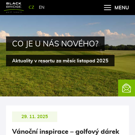
CZ
EN
MENU
CO JE U NÁS NOVÉHO?
Aktuality v resortu za měsíc listopad 2025
Newsle
29. 11. 2025
Vánoční inspirace – golfový dárek