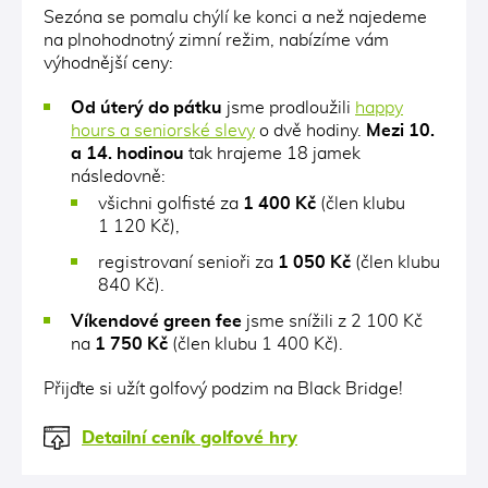
Sezóna se pomalu chýlí ke konci a než najedeme
na plnohodnotný zimní režim, nabízíme vám
výhodnější ceny:
Od úterý do pátku
jsme prodloužili
happy
hours a seniorské slevy
o dvě hodiny.
Mezi 10.
a 14. hodinou
tak hrajeme 18 jamek
následovně:
všichni golfisté za
1 400 Kč
(člen klubu
1 120 Kč),
registrovaní senioři za
1 050 Kč
(člen klubu
840 Kč).
Víkendové green fee
jsme snížili z 2 100 Kč
na
1 750 Kč
(člen klubu 1 400 Kč).
Přijďte si užít golfový podzim na Black Bridge!
Detailní ceník golfové hry