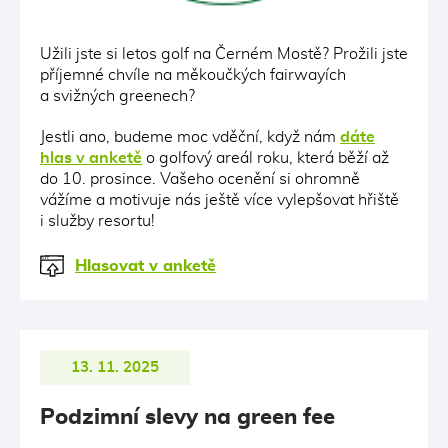
Užili jste si letos golf na Černém Mostě? Prožili jste
příjemné chvíle na měkoučkých fairwayích
a svižných greenech?
Jestli ano, budeme moc vděční, když nám
dáte
hlas v anketě
o golfový areál roku, která běží až
do 10. prosince. Vašeho ocenění si ohromně
vážíme a motivuje nás ještě více vylepšovat hřiště
i služby resortu!
Hlasovat v anketě
13. 11. 2025
Podzimní slevy na green fee