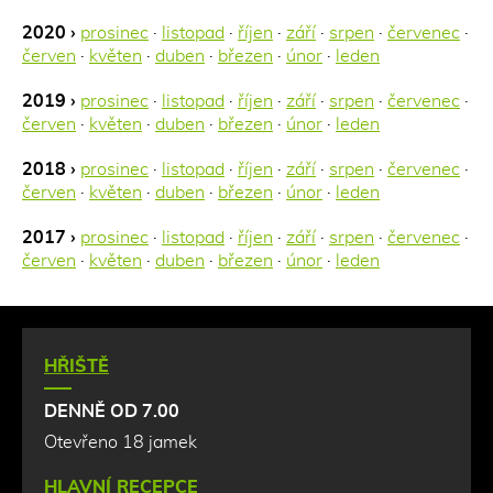
2020 ›
prosinec
·
listopad
·
říjen
·
září
·
srpen
·
červenec
·
červen
·
květen
·
duben
·
březen
·
únor
·
leden
2019 ›
prosinec
·
listopad
·
říjen
·
září
·
srpen
·
červenec
·
červen
·
květen
·
duben
·
březen
·
únor
·
leden
2018 ›
prosinec
·
listopad
·
říjen
·
září
·
srpen
·
červenec
·
červen
·
květen
·
duben
·
březen
·
únor
·
leden
2017 ›
prosinec
·
listopad
·
říjen
·
září
·
srpen
·
červenec
·
červen
·
květen
·
duben
·
březen
·
únor
·
leden
HŘIŠTĚ
DENNĚ OD 7.00
Otevřeno 18 jamek
HLAVNÍ RECEPCE