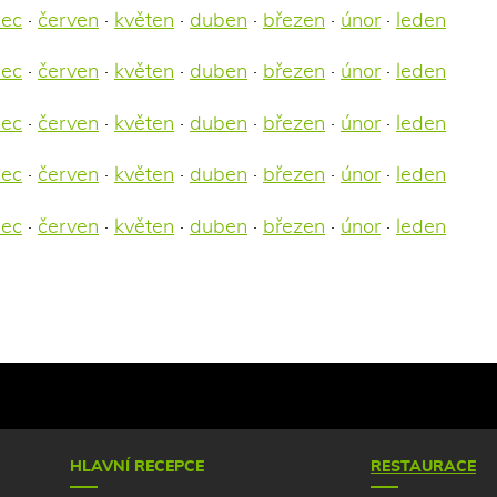
nec
·
červen
·
květen
·
duben
·
březen
·
únor
·
leden
nec
·
červen
·
květen
·
duben
·
březen
·
únor
·
leden
nec
·
červen
·
květen
·
duben
·
březen
·
únor
·
leden
nec
·
červen
·
květen
·
duben
·
březen
·
únor
·
leden
nec
·
červen
·
květen
·
duben
·
březen
·
únor
·
leden
HLAVNÍ RECEPCE
RESTAURACE