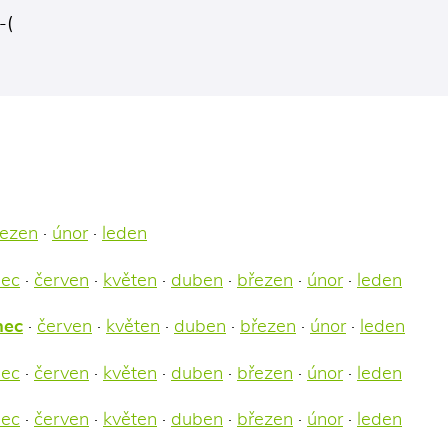
-(
řezen
·
únor
·
leden
nec
·
červen
·
květen
·
duben
·
březen
·
únor
·
leden
nec
·
červen
·
květen
·
duben
·
březen
·
únor
·
leden
nec
·
červen
·
květen
·
duben
·
březen
·
únor
·
leden
nec
·
červen
·
květen
·
duben
·
březen
·
únor
·
leden