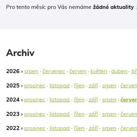
Pro tento měsíc pro Vás nemáme
žádné aktuality
:
Archiv
2026 ›
srpen
·
červenec
·
červen
·
květen
·
duben
·
b
2025 ›
prosinec
·
listopad
·
říjen
·
září
·
srpen
·
červe
2024 ›
prosinec
·
listopad
·
říjen
·
září
·
srpen
·
červe
2023 ›
prosinec
·
listopad
·
říjen
·
září
·
srpen
·
červe
2022 ›
prosinec
·
listopad
·
říjen
·
září
·
srpen
·
červe