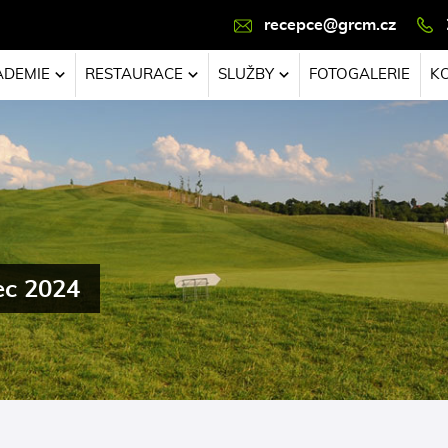
recepce@grcm.cz
ADEMIE
RESTAURACE
SLUŽBY
FOTOGALERIE
K
ec 2024