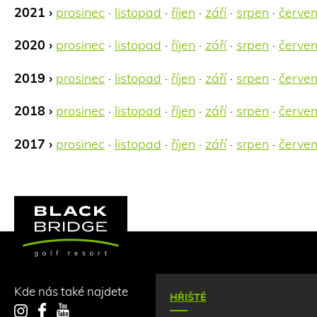
2021 ›
prosinec
·
listopad
·
říjen
·
září
·
srpen
·
červe
2020 ›
prosinec
·
listopad
·
říjen
·
září
·
srpen
·
červe
2019 ›
prosinec
·
listopad
·
říjen
·
září
·
srpen
·
červe
2018 ›
prosinec
·
listopad
·
říjen
·
září
·
srpen
·
červe
2017 ›
prosinec
·
listopad
·
říjen
·
září
·
srpen
·
červe
Kde nás také najdete
HŘIŠTĚ
Instagram
Facebook
YouTube