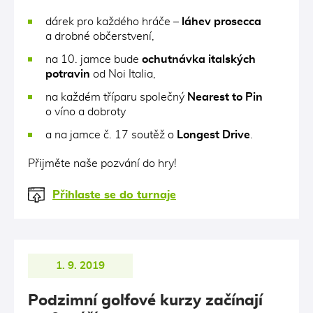
dárek pro každého hráče –
láhev prosecca
a drobné občerstvení,
na 10. jamce bude
ochutnávka italských
potravin
od Noi Italia,
na každém tříparu společný
Nearest to Pin
o víno a dobroty
a na jamce č. 17 soutěž o
Longest Drive
.
Přijměte naše pozvání do hry!
Přihlaste se do turnaje
1. 9. 2019
Podzimní golfové kurzy začínají