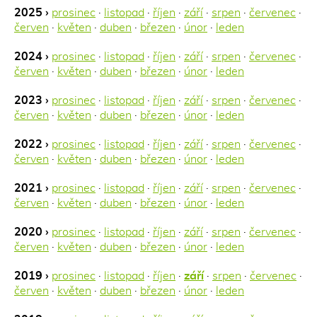
2025 ›
prosinec
·
listopad
·
říjen
·
září
·
srpen
·
červenec
·
červen
·
květen
·
duben
·
březen
·
únor
·
leden
2024 ›
prosinec
·
listopad
·
říjen
·
září
·
srpen
·
červenec
·
červen
·
květen
·
duben
·
březen
·
únor
·
leden
2023 ›
prosinec
·
listopad
·
říjen
·
září
·
srpen
·
červenec
·
červen
·
květen
·
duben
·
březen
·
únor
·
leden
2022 ›
prosinec
·
listopad
·
říjen
·
září
·
srpen
·
červenec
·
červen
·
květen
·
duben
·
březen
·
únor
·
leden
2021 ›
prosinec
·
listopad
·
říjen
·
září
·
srpen
·
červenec
·
červen
·
květen
·
duben
·
březen
·
únor
·
leden
2020 ›
prosinec
·
listopad
·
říjen
·
září
·
srpen
·
červenec
·
červen
·
květen
·
duben
·
březen
·
únor
·
leden
2019 ›
prosinec
·
listopad
·
říjen
·
září
·
srpen
·
červenec
·
červen
·
květen
·
duben
·
březen
·
únor
·
leden