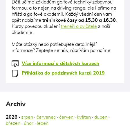
Děti učíme základům golfové techniky zábavnou
formou, a to nejen na driving range, ale i přímo na
hřišti a golfové akademii. Každý všední den vám
opět nabízíme
tréninkové časy od 15.30 a 16.30
.
Kurzy povedou zkušení
trenéři a cvičitelé
z naší
akademie.
Máte otázky nebo potřebujete detailnější
informace? Zeptejte se nás, rádi Vám poradíme.
Více informací o dětských kurzech
Přihláška do podzimních kurzů 2019
Archiv
2026 ›
srpen
·
červenec
·
červen
·
květen
·
duben
·
březen
·
únor
·
leden