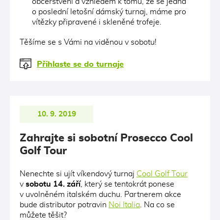
občerstvení a vzhledem k tomu, že se jedná
o poslední letošní dámský turnaj, máme pro
vítězky připravené i skleněné trofeje.
Těšíme se s Vámi na viděnou v sobotu!
Přihlaste se do turnaje
10. 9. 2019
Zahrajte si sobotní Prosecco Cool
Golf Tour
Nenechte si ujít víkendový turnaj
Cool Golf Tour
v
sobotu 14. září
, který se tentokrát ponese
v uvolněném italském duchu. Partnerem akce
bude distributor potravin
Noi Italia
. Na co se
můžete těšit?