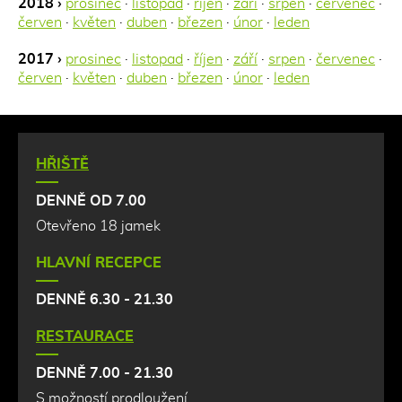
2018 ›
prosinec
·
listopad
·
říjen
·
září
·
srpen
·
červenec
·
červen
·
květen
·
duben
·
březen
·
únor
·
leden
2017 ›
prosinec
·
listopad
·
říjen
·
září
·
srpen
·
červenec
·
červen
·
květen
·
duben
·
březen
·
únor
·
leden
HŘIŠTĚ
DENNĚ OD 7.00
Otevřeno 18 jamek
HLAVNÍ RECEPCE
DENNĚ 6.30 - 21.30
RESTAURACE
DENNĚ 7.00 - 21.30
S možností prodloužení