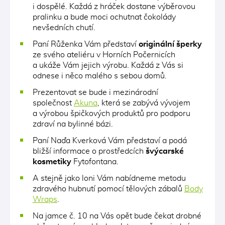
i dospělé. Každá z hráček dostane výběrovou
pralinku a bude moci ochutnat čokolády
nevšedních chutí.
Paní Růženka Vám představí
originální šperky
ze svého ateliéru v Horních Počernicích
a ukáže Vám jejich výrobu. Každá z Vás si
odnese i něco malého s sebou domů.
Prezentovat se bude i mezinárodní
společnost
Akuna
, která se zabývá vývojem
a výrobou špičkových produktů pro podporu
zdraví na bylinné bázi.
Paní Naďa Kverková Vám představí a podá
bližší informace o prostředcích
švýcarské
kosmetiky
Fytofontana.
A stejně jako loni Vám nabídneme metodu
zdravého hubnutí pomocí tělových zábalů
Body
Wraps
.
Na jamce č. 10 na Vás opět bude čekat drobné