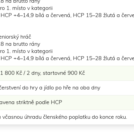
 na brutto rány
o 1. místo v kategorii
 HCP +4–14,9 bílá a červená, HCP 15–28 žlutá a červ
eniorský hráč
 na brutto rány
o 1. místo v kategorii
 HCP +4–14,9 bílá a červená, HCP 15–28 žlutá a červ
 1 800 Kč / 2 dny, startovné 900 Kč
erstvení do hry a jídlo po hře na oba dny
avena striktně podle HCP
a včasnou úhradu členského poplatku do konce roku.