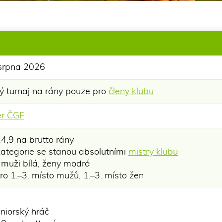
 srpna 2026
ý turnaj na rány pouze pro
členy klubu
er ČGF
,9 na brutto rány
kategorie se stanou absolutními
mistry klubu
 muži bílá, ženy modrá
o 1.–3. místo mužů, 1.–3. místo žen
uniorský hráč