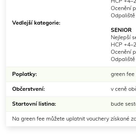
HCP +4–28
Ocenění pr
Odpaliště
Vedlejší kategorie:
SENIOR
Nejlepší s
HCP +4–28
Ocenění pr
Odpaliště
Poplatky:
green fee
Občerstvení:
v ceně obč
Startovní listina:
bude sest
Na green fee můžete uplatnit vouchery získané z