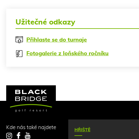
Užitečné odkazy
Přihlaste se do turnaje
Fotogalerie z loňského ročníku
Kde nás také najdete
HŘIŠTĚ
Instagram
Facebook
YouTube