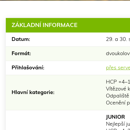
ZÁKLADNÍ INFORMACE
Datum:
29. a 30.
Formát:
dvoukolov
Přihlašování:
přes serv
HCP +4–14
Vítězové 
Hlavní kategorie:
Odpaliště
Ocenění pr
JUNIOR
Nejlepší j