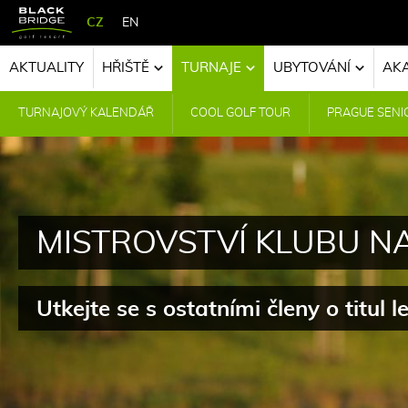
CZ
EN
AKTUALITY
HŘIŠTĚ
TURNAJE
UBYTOVÁNÍ
AK
TURNAJOVÝ KALENDÁŘ
COOL GOLF TOUR
PRAGUE SENI
MISTROVSTVÍ KLUBU N
Utkejte se s ostatními členy o titul 