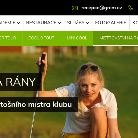
recepce@grcm.cz
ADEMIE
RESTAURACE
SLUŽBY
FOTOGALERIE
K
OR TOUR
COOL 9 TOUR
MINI COOL
MISTROVSTVÍ NA R
A RÁNY
letošního mistra klubu